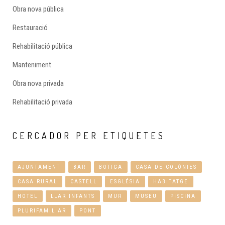
Obra nova pública
Restauració
Rehabilitació pública
Manteniment
Obra nova privada
Rehabilitació privada
CERCADOR
PER ETIQUETES
AJUNTAMENT
BAR
BOTIGA
CASA DE COLÒNIES
CASA RURAL
CASTELL
ESGLÉSIA
HABITATGE
HOTEL
LLAR INFANTS
MUR
MUSEU
PISCINA
PLURIFAMILIAR
PONT