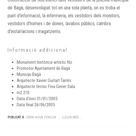
de Bagà, desenvolupat tot en una sola planta, on es troba el
punt d’informació, la infermeria, els vestidors dels monitors,
vestidors d’homes i de dones, lavabos públics, cambra
d’instal·lacions i magatzems.
Informació addicional
Monument històrica-artístic
No
Promotor
Ajuntament de Bagà
Municipi
Bagà
Arquitecte
Xavier Guitart Tarrés
Arquitecte tècnic
Fina Gener Sala
m2
210
Data d'inici
31/01/2005
Data final
26/06/2005
PUBLICAT A
OBRA NOVA PÚBLICA
LLEGIR MÉS ...