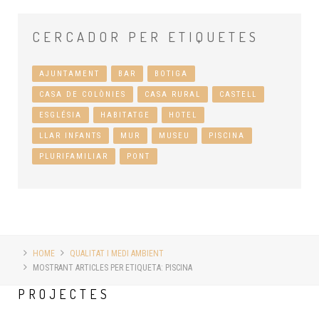
CERCADOR
PER ETIQUETES
AJUNTAMENT
BAR
BOTIGA
CASA DE COLÒNIES
CASA RURAL
CASTELL
ESGLÉSIA
HABITATGE
HOTEL
LLAR INFANTS
MUR
MUSEU
PISCINA
PLURIFAMILIAR
PONT
HOME
QUALITAT I MEDI AMBIENT
MOSTRANT ARTICLES PER ETIQUETA: PISCINA
PROJECTES