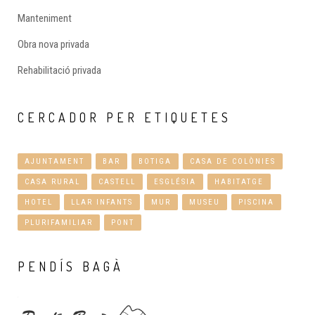
Manteniment
Obra nova privada
Rehabilitació privada
CERCADOR
PER ETIQUETES
AJUNTAMENT
BAR
BOTIGA
CASA DE COLÒNIES
CASA RURAL
CASTELL
ESGLÉSIA
HABITATGE
HOTEL
LLAR INFANTS
MUR
MUSEU
PISCINA
PLURIFAMILIAR
PONT
PENDÍS
BAGÀ