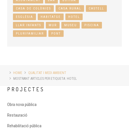
AJUNTAMENT
BAR
BOTIGA
CASA DE COLÒNIES
CASA RURAL
CASTELL
ESGLÉSIA
HABITATGE
HOTEL
LLAR INFANTS
MUR
MUSEU
PISCINA
PLURIFAMILIAR
PONT
HOME
QUALITAT I MEDI AMBIENT
MOSTRANT ARTICLES PER ETIQUETA: HOTEL
PROJECTES
Obra nova pública
Restauració
Rehabilitació pública