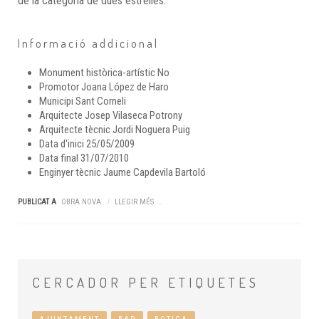
de la categoria de dues estrelles.
Informació addicional
Monument històrica-artístic
No
Promotor
Joana López de Haro
Municipi
Sant Corneli
Arquitecte
Josep Vilaseca Potrony
Arquitecte tècnic
Jordi Noguera Puig
Data d'inici
25/05/2009
Data final
31/07/2010
Enginyer tècnic
Jaume Capdevila Bartoló
PUBLICAT A
OBRA NOVA
LLEGIR MÉS ...
CERCADOR
PER ETIQUETES