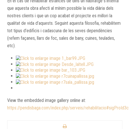
En el cas de rehabilitar estances de dins un habitatge s’intenta
que aquesta obra afecti al mínim possible la vida diària dels
nostres clients i que un cop acabat el projecte es millori la
qualitat de vida d’aquests. Seguint aquesta filosofia, rehabilitem
tot tipus d’edificis i cadascuna de les seves dependències
(refem façanes, llars de foc, sales de bany, cuines, teulades,
etc).
View the embedded image gallery online at:
https://pendisbaga.com/index.php/serveis/rehabilitacio#sigProId