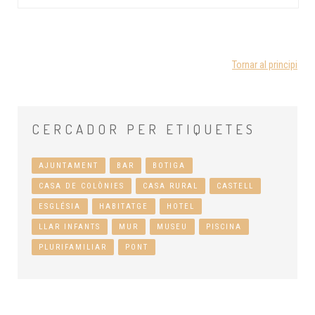
Tornar al principi
CERCADOR
PER ETIQUETES
AJUNTAMENT
BAR
BOTIGA
CASA DE COLÒNIES
CASA RURAL
CASTELL
ESGLÉSIA
HABITATGE
HOTEL
LLAR INFANTS
MUR
MUSEU
PISCINA
PLURIFAMILIAR
PONT