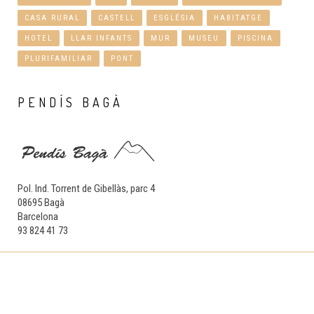
CASA RURAL
CASTELL
ESGLÉSIA
HABITATGE
HOTEL
LLAR INFANTS
MUR
MUSEU
PISCINA
PLURIFAMILIAR
PONT
PENDÍS
BAGÀ
Pol. Ind. Torrent de Gibellàs, parc 4
08695 Bagà
Barcelona
93 824 41 73
Copyright © 2017 Pendís Bagà, S L. Tots els drets reservats. Dissenyat
per
magma.info