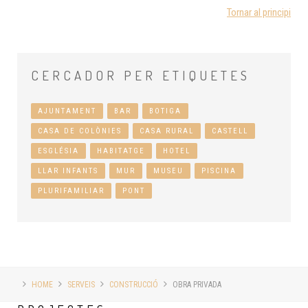
Tornar al principi
CERCADOR
PER ETIQUETES
AJUNTAMENT
BAR
BOTIGA
CASA DE COLÒNIES
CASA RURAL
CASTELL
ESGLÉSIA
HABITATGE
HOTEL
LLAR INFANTS
MUR
MUSEU
PISCINA
PLURIFAMILIAR
PONT
HOME
SERVEIS
CONSTRUCCIÓ
OBRA PRIVADA