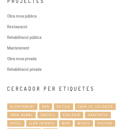
PROJECTES
Obra nova pública
Restauració
Rehabilitació pública
Manteniment
Obra nova privada
Rehabilitació privada
CERCADOR
PER ETIQUETES
AJUNTAMENT
BAR
BOTIGA
CASA DE COLÒNIES
CASA RURAL
CASTELL
ESGLÉSIA
HABITATGE
HOTEL
LLAR INFANTS
MUR
MUSEU
PISCINA