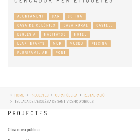
CERCADOR
PER ETIQUETES
AJUNTAMENT
BAR
BOTIGA
CASA DE COLÒNIES
CASA RURAL
CASTELL
ESGLÉSIA
HABITATGE
HOTEL
LLAR INFANTS
MUR
MUSEU
PISCINA
PLURIFAMILIAR
PONT
HOME
PROJECTES
OBRA PÚBLICA
RESTAURACIÓ
TEULADA DE L’ESGLÉSIA DE SANT VICENÇ D’OBIOLS
PROJECTES
Obra nova pública