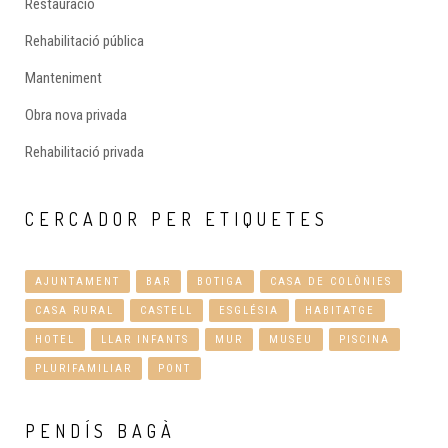
Restauració
Rehabilitació pública
Manteniment
Obra nova privada
Rehabilitació privada
CERCADOR
PER ETIQUETES
AJUNTAMENT
BAR
BOTIGA
CASA DE COLÒNIES
CASA RURAL
CASTELL
ESGLÉSIA
HABITATGE
HOTEL
LLAR INFANTS
MUR
MUSEU
PISCINA
PLURIFAMILIAR
PONT
PENDÍS
BAGÀ