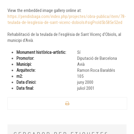
View the embedded image gallery online at:
https://pendisbaga.com/index.php/projectes/obra-publica/item/78-
teulada-de-lesglesia-de-sant-vicenc-dobiols#sigProId5b585e52ed
Rehabilitació de la teulada de l’església de Sant Vicenç d’Obiols, al
municipi d’Avià.
Monument històrica-artístic:
Sí
Promotor:
Diputació de Barcelona
Municipi:
Avià
Arquitecte:
Ramon Roca Baraldés
m2:
105
Data d'inici:
juny 2000
Data final:
juliol 2001