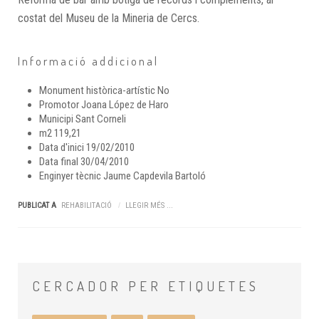
costat del Museu de la Mineria de Cercs.
Informació addicional
Monument històrica-artístic
No
Promotor
Joana López de Haro
Municipi
Sant Corneli
m2
119,21
Data d'inici
19/02/2010
Data final
30/04/2010
Enginyer tècnic
Jaume Capdevila Bartoló
PUBLICAT A
REHABILITACIÓ
LLEGIR MÉS ...
CERCADOR
PER ETIQUETES