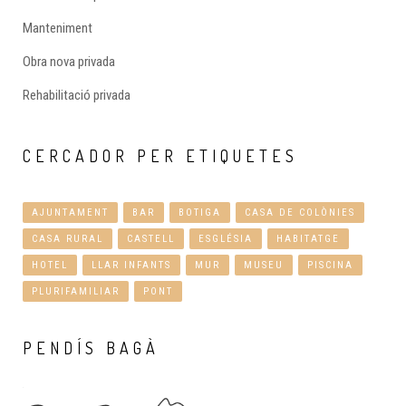
Manteniment
Obra nova privada
Rehabilitació privada
CERCADOR
PER ETIQUETES
AJUNTAMENT
BAR
BOTIGA
CASA DE COLÒNIES
CASA RURAL
CASTELL
ESGLÉSIA
HABITATGE
HOTEL
LLAR INFANTS
MUR
MUSEU
PISCINA
PLURIFAMILIAR
PONT
PENDÍS
BAGÀ