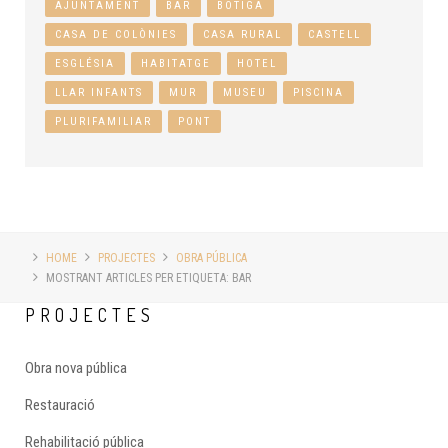
AJUNTAMENT
BAR
BOTIGA
CASA DE COLÒNIES
CASA RURAL
CASTELL
ESGLÉSIA
HABITATGE
HOTEL
LLAR INFANTS
MUR
MUSEU
PISCINA
PLURIFAMILIAR
PONT
HOME
PROJECTES
OBRA PÚBLICA
MOSTRANT ARTICLES PER ETIQUETA: BAR
PROJECTES
Obra nova pública
Restauració
Rehabilitació pública