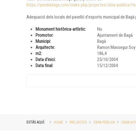
https://pendisbaga.com/index.php/projectes/obra-publica/ite
Adequació dels locals del pavelló d’esports municipal de Bagà p
Monument històrica-artístic:
No
Promotor:
Ajuntament de Bagà
Municipi:
Bagà
Arquitecte:
Ramon Massegur Soy
m2:
186,4
Data d'inici:
25/10/2004
Data final:
15/12/2004
ESTÀS AQUÍ:
HOME
PROJECTES
OBRA PÚBLICA
OBRA NOV