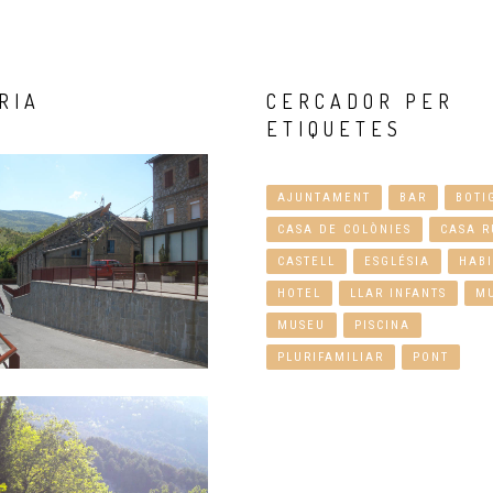
RIA
CERCADOR
PER
ETIQUETES
AJUNTAMENT
BAR
BOTI
CASA DE COLÒNIES
CASA R
CASTELL
ESGLÉSIA
HABI
HOTEL
LLAR INFANTS
M
MUSEU
PISCINA
PLURIFAMILIAR
PONT