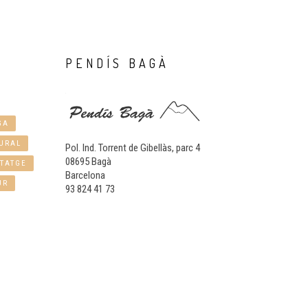
PENDÍS
BAGÀ
GA
URAL
Pol. Ind. Torrent de Gibellàs, parc 4
08695 Bagà
TATGE
Barcelona
UR
93 824 41 73