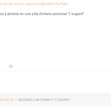
m/55-llar-infants-esquirol#sigProId3519a754f5
er a destinar-ho com a llar d’infants anomenat “L’esquirol”.
A PÚBLICA
ADEQUACIÓ LLAR D’INFANTS “L’ESQUIROL”