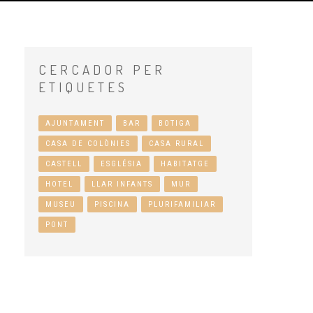
CERCADOR
PER
ETIQUETES
AJUNTAMENT
BAR
BOTIGA
CASA DE COLÒNIES
CASA RURAL
CASTELL
ESGLÉSIA
HABITATGE
HOTEL
LLAR INFANTS
MUR
MUSEU
PISCINA
PLURIFAMILIAR
PONT