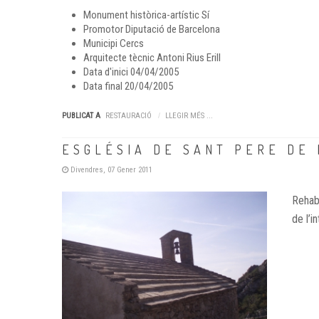
Monument històrica-artístic
Sí
Promotor
Diputació de Barcelona
Municipi
Cercs
Arquitecte tècnic
Antoni Rius Erill
Data d'inici
04/04/2005
Data final
20/04/2005
PUBLICAT A
RESTAURACIÓ
LLEGIR MÉS ...
ESGLÉSIA DE SANT PERE DE
Divendres, 07 Gener 2011
Rehabi
de l’i