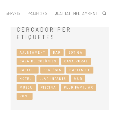
SERVEIS
PROJECTES
QUALITAT I MEDI AMBIENT
CERCADOR
PER
ETIQUETES
AJUNTAMENT
BAR
BOTIGA
CASA DE COLÒNIES
CASA RURAL
CASTELL
ESGLÉSIA
HABITATGE
HOTEL
LLAR INFANTS
MUR
MUSEU
PISCINA
PLURIFAMILIAR
PONT