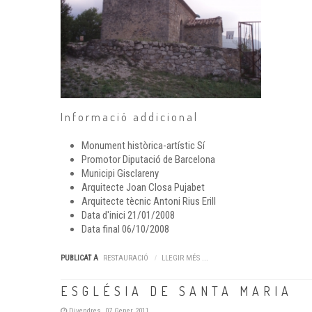
Informació addicional
Monument històrica-artístic
Sí
Promotor
Diputació de Barcelona
Municipi
Gisclareny
Arquitecte
Joan Closa Pujabet
Arquitecte tècnic
Antoni Rius Erill
Data d'inici
21/01/2008
Data final
06/10/2008
PUBLICAT A
RESTAURACIÓ
LLEGIR MÉS ...
ESGLÉSIA DE SANTA MARIA
Divendres, 07 Gener 2011