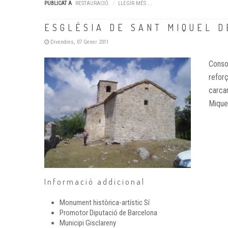
PUBLICAT A
RESTAURACIÓ
LLEGIR MÉS ...
ESGLÉSIA DE SANT MIQUEL D
Divendres, 07 Gener 2011
Consol
refor
carca
Mique
Informació addicional
Monument històrica-artístic
Sí
Promotor
Diputació de Barcelona
Municipi
Gisclareny