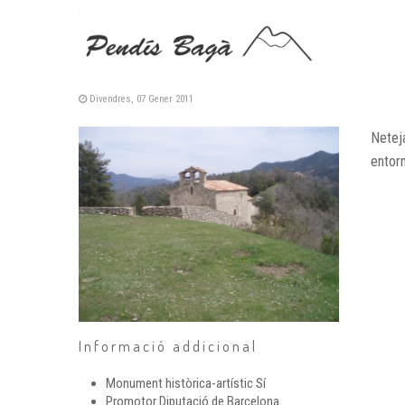
ESGLÉSIA DE SANT PERE DE
Divendres, 07 Gener 2011
Neteja
entorn
Informació addicional
Monument històrica-artístic
Sí
Promotor
Diputació de Barcelona