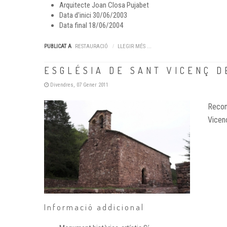
Arquitecte
Joan Closa Pujabet
Data d'inici
30/06/2003
Data final
18/06/2004
PUBLICAT A
RESTAURACIÓ
LLEGIR MÉS ...
ESGLÉSIA DE SANT VICENÇ D
Divendres, 07 Gener 2011
Recons
Vicen
Informació addicional