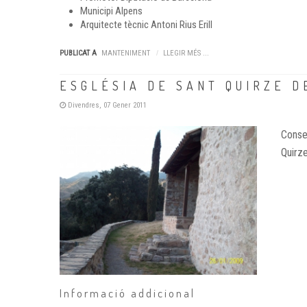
Municipi
Alpens
Arquitecte tècnic
Antoni Rius Erill
PUBLICAT A
MANTENIMENT
LLEGIR MÉS ...
ESGLÉSIA DE SANT QUIRZE D
Divendres, 07 Gener 2011
Conser
Quirz
Informació addicional