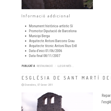
Informació addicional
Monument històrica-artístic
Sí
Promotor
Diputació de Barcelona
Municipi
Berga
Arquitecte
Antoni Barcons Grau
Arquitecte tècnic
Antoni Rius Erill
Data d'inici
01/06/2006
Data final
08/11/2007
PUBLICAT A
RESTAURACIÓ
LLEGIR MÉS ...
ESGLÉSIA DE SANT MARTÍ DE
Divendres, 07 Gener 2011
Repara
l’esgl