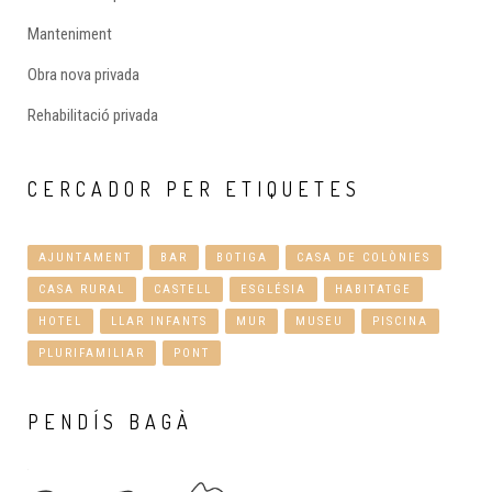
Manteniment
Obra nova privada
Rehabilitació privada
CERCADOR
PER ETIQUETES
AJUNTAMENT
BAR
BOTIGA
CASA DE COLÒNIES
CASA RURAL
CASTELL
ESGLÉSIA
HABITATGE
HOTEL
LLAR INFANTS
MUR
MUSEU
PISCINA
PLURIFAMILIAR
PONT
PENDÍS
BAGÀ