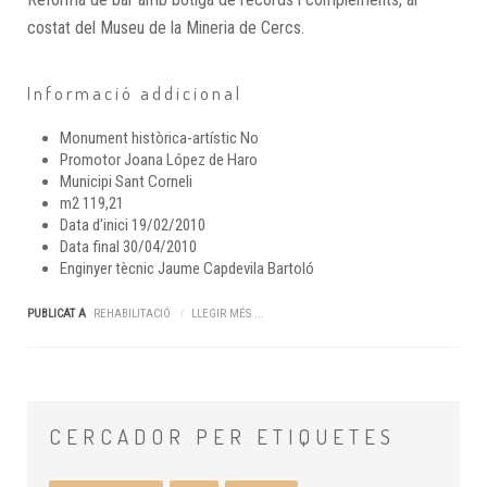
costat del Museu de la Mineria de Cercs.
Informació addicional
Monument històrica-artístic
No
Promotor
Joana López de Haro
Municipi
Sant Corneli
m2
119,21
Data d'inici
19/02/2010
Data final
30/04/2010
Enginyer tècnic
Jaume Capdevila Bartoló
PUBLICAT A
REHABILITACIÓ
LLEGIR MÉS ...
CERCADOR
PER ETIQUETES