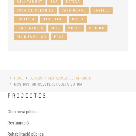
AJUNTAMENT
BAR
BOTIGA
CASA DE COLÒNIES
CASA RURAL
CASTELL
ESGLÉSIA
HABITATGE
HOTEL
LLAR INFANTS
MUR
MUSEU
PISCINA
PLURIFAMILIAR
PONT
HOME
SERVEIS
RESTAURACIÓ DE PATRIMONI
MOSTRANT ARTICLES PER ETIQUETA: BOTIGA
PROJECTES
Obra nova pública
Restauració
Rehabilitació pública