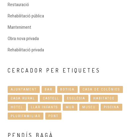
Restauració
Rehabilitació pública
Manteniment
Obra nova privada
Rehabilitació privada
CERCADOR
PER ETIQUETES
AJUNTAMENT
BAR
BOTIGA
CASA DE COLÒNIES
CASA RURAL
CASTELL
ESGLÉSIA
HABITATGE
HOTEL
LLAR INFANTS
MUR
MUSEU
PISCINA
PLURIFAMILIAR
PONT
PENDÍS
BAGÀ