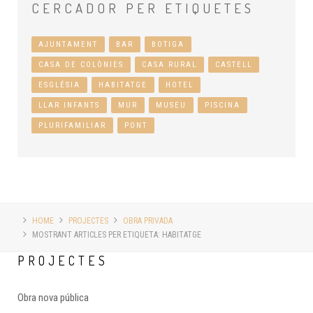
CERCADOR
PER ETIQUETES
AJUNTAMENT
BAR
BOTIGA
CASA DE COLÒNIES
CASA RURAL
CASTELL
ESGLÉSIA
HABITATGE
HOTEL
LLAR INFANTS
MUR
MUSEU
PISCINA
PLURIFAMILIAR
PONT
HOME
PROJECTES
OBRA PRIVADA
MOSTRANT ARTICLES PER ETIQUETA: HABITATGE
PROJECTES
Obra nova pública