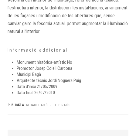
l’estructura interior, la distribució i les instal·lacions, arranjament
de les façanes i modificació de les obertures que, sense
canviar gaire la fesomia actual, permet augmentar la il·luminació
natural a l’interior.
Informació addicional
Monument històrica-artístic
No
Promotor
Josep Colell Cardona
Municipi
Bagà
Arquitecte tècnic
Jordi Noguera Puig
Data d'inici
21/05/2009
Data final
26/07/2010
PUBLICAT A
REHABILITACIÓ
LLEGIR MÉS ...