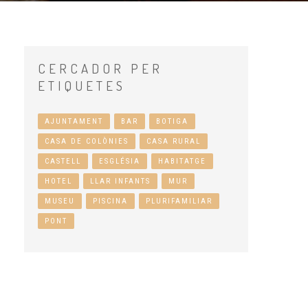
CERCADOR
PER
ETIQUETES
AJUNTAMENT
BAR
BOTIGA
CASA DE COLÒNIES
CASA RURAL
CASTELL
ESGLÉSIA
HABITATGE
HOTEL
LLAR INFANTS
MUR
MUSEU
PISCINA
PLURIFAMILIAR
PONT