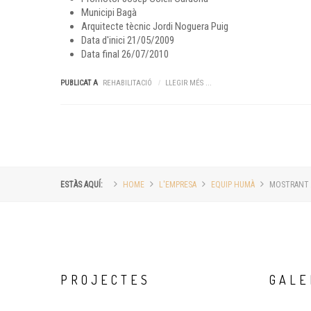
Municipi
Bagà
Arquitecte tècnic
Jordi Noguera Puig
Data d'inici
21/05/2009
Data final
26/07/2010
PUBLICAT A
REHABILITACIÓ
LLEGIR MÉS ...
ESTÀS AQUÍ:
HOME
L'EMPRESA
EQUIP HUMÀ
MOSTRANT A
PROJECTES
GALE