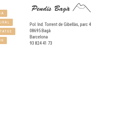
GA
URAL
Pol. Ind. Torrent de Gibellàs, parc 4
08695 Bagà
TATGE
Barcelona
UR
93 824 41 73