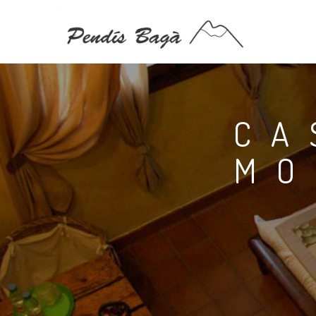
CA
MO