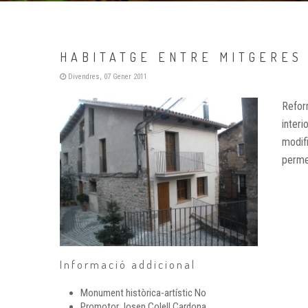
HABITATGE ENTRE MITGERES 
Divendres, 07 Gener 2011
Reform
interi
modifi
permet
Informació addicional
Monument històrica-artístic
No
Promotor
Josep Colell Cardona