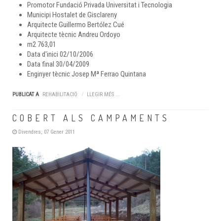
Promotor
Fundació Privada Universitat i Tecnologia
Municipi
Hostalet de Gisclareny
Arquitecte
Guillermo Bertólez Cué
Arquitecte tècnic
Andreu Ordoyo
m2
763,01
Data d'inici
02/10/2006
Data final
30/04/2009
Enginyer tècnic
Josep Mª Ferrao Quintana
PUBLICAT A
REHABILITACIÓ
LLEGIR MÉS ...
COBERT ALS CAMPAMENTS
Divendres, 07 Gener 2011