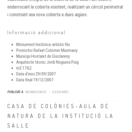
enderrocant la coberta existent, realitzant un cèrcol perimetral
i construint una nova coberta a dues aigües.
Informació addicional
Monument històrica-artístic
No
Promotor
Rafael Colomer Munmany
Municipi
Hostalet de Gisclareny
Arquitecte tècnic
Jordi Noguera Puig
m2
174,2
Data d'inici
29/09/2007
Data final
19/12/2007
PUBLICAT A
REHABILITACIÓ
LLEGIR MÉS ...
CASA DE COLÒNIES-AULA DE
NATURA DE LA INSTITUCIÓ LA
SALLE