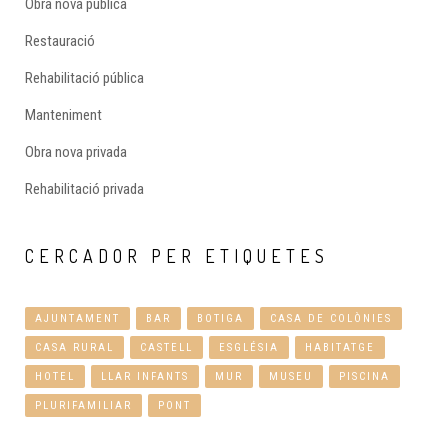
Obra nova pública
Restauració
Rehabilitació pública
Manteniment
Obra nova privada
Rehabilitació privada
CERCADOR
PER ETIQUETES
AJUNTAMENT
BAR
BOTIGA
CASA DE COLÒNIES
CASA RURAL
CASTELL
ESGLÉSIA
HABITATGE
HOTEL
LLAR INFANTS
MUR
MUSEU
PISCINA
PLURIFAMILIAR
PONT