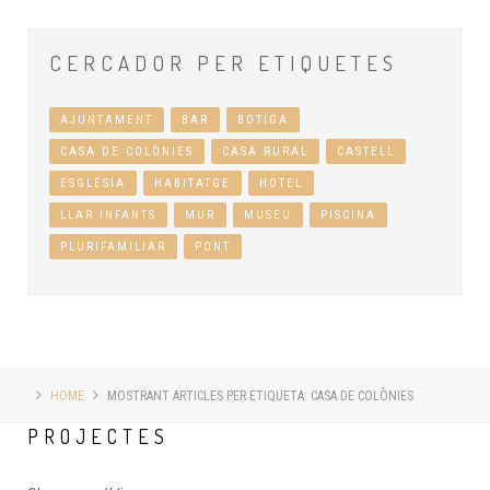
CERCADOR
PER ETIQUETES
AJUNTAMENT
BAR
BOTIGA
CASA DE COLÒNIES
CASA RURAL
CASTELL
ESGLÉSIA
HABITATGE
HOTEL
LLAR INFANTS
MUR
MUSEU
PISCINA
PLURIFAMILIAR
PONT
HOME
MOSTRANT ARTICLES PER ETIQUETA: CASA DE COLÒNIES
PROJECTES