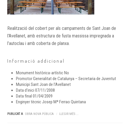
Realització del cobert per als campaments de Sant Joan de
l'Avellanet, amb estructura de fusta massissa impregnada a
l’autoclau i amb coberta de planxa.
Informació addicional
Monument històrica-artístic
No
Promotor
Generalitat de Catalunya – Secretaria de Juventut
Municipi
Sant Joan de l’Avellanet
Data d'inici
07/11/2008
Data final
01/04/2009
Enginyer tècnic
Josep Mª Ferrao Quintana
PUBLICAT A
OBRA NOVA PÚBLICA
LLEGIR MÉS ...