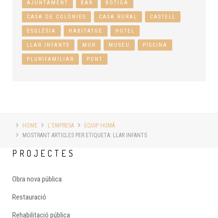
AJUNTAMENT
BAR
BOTIGA
CASA DE COLÒNIES
CASA RURAL
CASTELL
ESGLÉSIA
HABITATGE
HOTEL
LLAR INFANTS
MUR
MUSEU
PISCINA
PLURIFAMILIAR
PONT
HOME
L'EMPRESA
EQUIP HUMÀ
MOSTRANT ARTICLES PER ETIQUETA: LLAR INFANTS
PROJECTES
Obra nova pública
Restauració
Rehabilitació pública