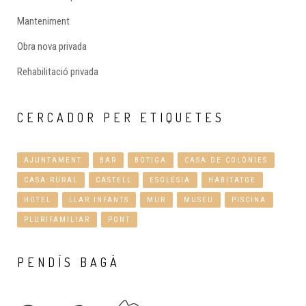
Manteniment
Obra nova privada
Rehabilitació privada
CERCADOR
PER ETIQUETES
AJUNTAMENT
BAR
BOTIGA
CASA DE COLÒNIES
CASA RURAL
CASTELL
ESGLÉSIA
HABITATGE
HOTEL
LLAR INFANTS
MUR
MUSEU
PISCINA
PLURIFAMILIAR
PONT
PENDÍS
BAGÀ