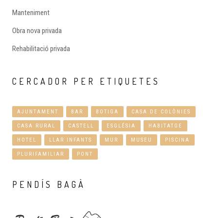
Manteniment
Obra nova privada
Rehabilitació privada
CERCADOR
PER ETIQUETES
AJUNTAMENT
BAR
BOTIGA
CASA DE COLÒNIES
CASA RURAL
CASTELL
ESGLÉSIA
HABITATGE
HOTEL
LLAR INFANTS
MUR
MUSEU
PISCINA
PLURIFAMILIAR
PONT
PENDÍS
BAGÀ