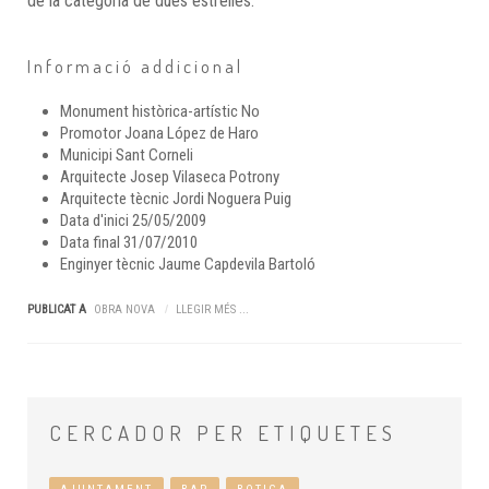
de la categoria de dues estrelles.
Informació addicional
Monument històrica-artístic
No
Promotor
Joana López de Haro
Municipi
Sant Corneli
Arquitecte
Josep Vilaseca Potrony
Arquitecte tècnic
Jordi Noguera Puig
Data d'inici
25/05/2009
Data final
31/07/2010
Enginyer tècnic
Jaume Capdevila Bartoló
PUBLICAT A
OBRA NOVA
LLEGIR MÉS ...
CERCADOR
PER ETIQUETES