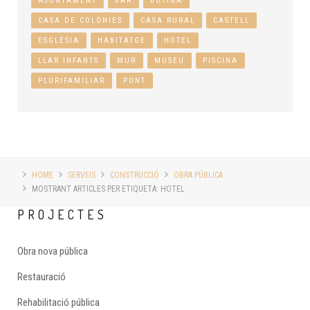
AJUNTAMENT
BAR
BOTIGA
CASA DE COLÒNIES
CASA RURAL
CASTELL
ESGLÉSIA
HABITATGE
HOTEL
LLAR INFANTS
MUR
MUSEU
PISCINA
PLURIFAMILIAR
PONT
HOME
SERVEIS
CONSTRUCCIÓ
OBRA PÚBLICA
MOSTRANT ARTICLES PER ETIQUETA: HOTEL
PROJECTES
Obra nova pública
Restauració
Rehabilitació pública