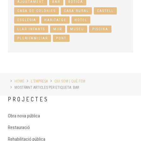
AJUNTAMENT
BAR
BOTIGA
CASA DE COLÒNIES
CASA RURAL
CASTELL
ESGLÉSIA
HABITATGE
HOTEL
LLAR INFANTS
MUR
MUSEU
PISCINA
PLURIFAMILIAR
PONT
HOME
L'EMPRESA
QUI SOM | QUÈ FEM
MOSTRANT ARTICLES PER ETIQUETA: BAR
PROJECTES
Obra nova pública
Restauració
Rehabilitació pública