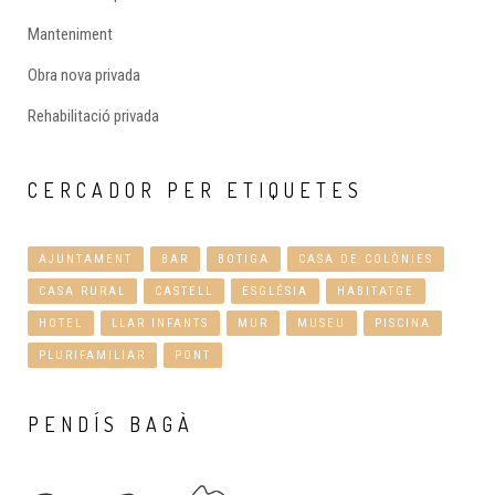
Manteniment
Obra nova privada
Rehabilitació privada
CERCADOR
PER ETIQUETES
AJUNTAMENT
BAR
BOTIGA
CASA DE COLÒNIES
CASA RURAL
CASTELL
ESGLÉSIA
HABITATGE
HOTEL
LLAR INFANTS
MUR
MUSEU
PISCINA
PLURIFAMILIAR
PONT
PENDÍS
BAGÀ