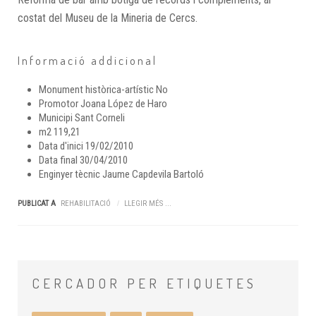
costat del Museu de la Mineria de Cercs.
Informació addicional
Monument històrica-artístic
No
Promotor
Joana López de Haro
Municipi
Sant Corneli
m2
119,21
Data d'inici
19/02/2010
Data final
30/04/2010
Enginyer tècnic
Jaume Capdevila Bartoló
PUBLICAT A
REHABILITACIÓ
LLEGIR MÉS ...
CERCADOR
PER ETIQUETES