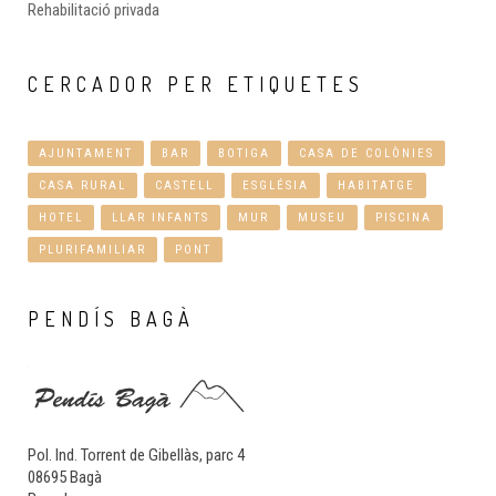
Rehabilitació privada
CERCADOR
PER ETIQUETES
AJUNTAMENT
BAR
BOTIGA
CASA DE COLÒNIES
CASA RURAL
CASTELL
ESGLÉSIA
HABITATGE
HOTEL
LLAR INFANTS
MUR
MUSEU
PISCINA
PLURIFAMILIAR
PONT
PENDÍS
BAGÀ
Pol. Ind. Torrent de Gibellàs, parc 4
08695 Bagà