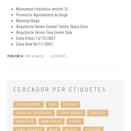
Monument històrica-artístic
Sí
Promotor
Ajuntament de Bagà
Municipi
Bagà
Arquitecte
Xavier Guitart Tarrés, Núria Oms
Arquitecte tècnic
Fina Gener Sala
Data d'inici
15/10/2007
Data final
06/11/2007
PUBLICAT A
RESTAURACIÓ
LLEGIR MÉS ...
CERCADOR
PER ETIQUETES
AJUNTAMENT
BAR
BOTIGA
CASA DE COLÒNIES
CASA RURAL
CASTELL
ESGLÉSIA
HABITATGE
HOTEL
LLAR INFANTS
MUR
MUSEU
PISCINA