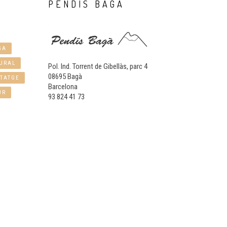
PENDÍS
BAGÀ
GA
URAL
Pol. Ind. Torrent de Gibellàs, parc 4
08695 Bagà
TATGE
Barcelona
UR
93 824 41 73