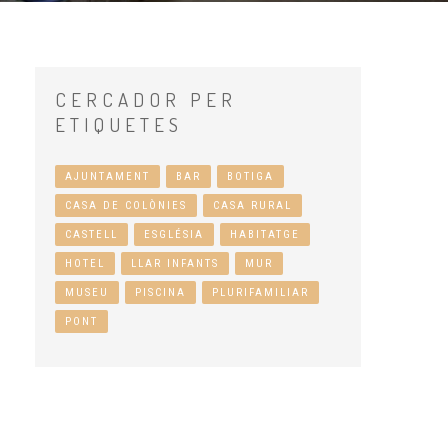
CERCADOR
PER
ETIQUETES
AJUNTAMENT
BAR
BOTIGA
CASA DE COLÒNIES
CASA RURAL
CASTELL
ESGLÉSIA
HABITATGE
HOTEL
LLAR INFANTS
MUR
MUSEU
PISCINA
PLURIFAMILIAR
PONT