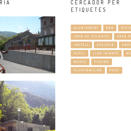
RIA
CERCADOR
PER
ETIQUETES
AJUNTAMENT
BAR
BOTI
CASA DE COLÒNIES
CASA R
CASTELL
ESGLÉSIA
HABI
HOTEL
LLAR INFANTS
M
MUSEU
PISCINA
PLURIFAMILIAR
PONT