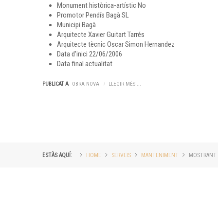
Monument històrica-artístic
No
Promotor
Pendís Bagà SL
Municipi
Bagà
Arquitecte
Xavier Guitart Tarrés
Arquitecte tècnic
Oscar Simon Hernandez
Data d'inici
22/06/2006
Data final
actualitat
PUBLICAT A
OBRA NOVA
LLEGIR MÉS ...
ESTÀS AQUÍ:
HOME
SERVEIS
MANTENIMENT
MOSTRANT A