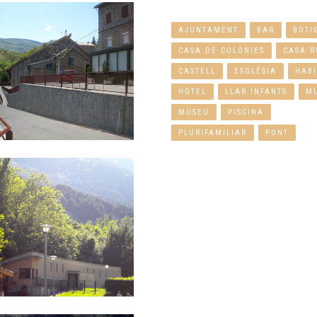
AJUNTAMENT
BAR
BOTI
CASA DE COLÒNIES
CASA R
CASTELL
ESGLÉSIA
HABI
HOTEL
LLAR INFANTS
M
MUSEU
PISCINA
PLURIFAMILIAR
PONT