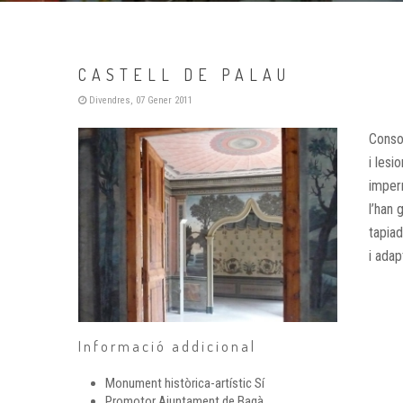
CASTELL DE PALAU
Divendres, 07 Gener 2011
Conso
i lesi
imperm
l’han
tapiad
i adap
Informació addicional
Monument històrica-artístic
Sí
Promotor
Ajuntament de Bagà