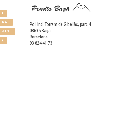
GA
URAL
Pol. Ind. Torrent de Gibellàs, parc 4
08695 Bagà
TATGE
Barcelona
UR
93 824 41 73