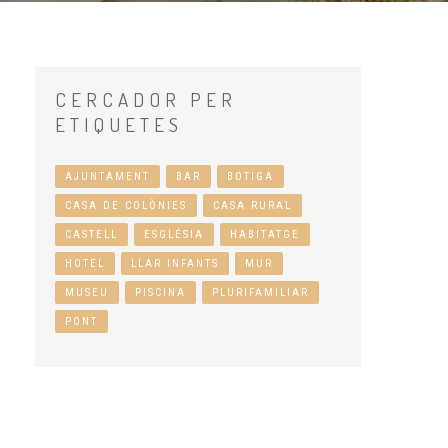
CERCADOR
PER
ETIQUETES
AJUNTAMENT
BAR
BOTIGA
CASA DE COLÒNIES
CASA RURAL
CASTELL
ESGLÉSIA
HABITATGE
HOTEL
LLAR INFANTS
MUR
MUSEU
PISCINA
PLURIFAMILIAR
PONT