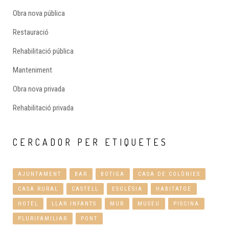
Obra nova pública
Restauració
Rehabilitació pública
Manteniment
Obra nova privada
Rehabilitació privada
CERCADOR
PER ETIQUETES
AJUNTAMENT
BAR
BOTIGA
CASA DE COLÒNIES
CASA RURAL
CASTELL
ESGLÉSIA
HABITATGE
HOTEL
LLAR INFANTS
MUR
MUSEU
PISCINA
PLURIFAMILIAR
PONT