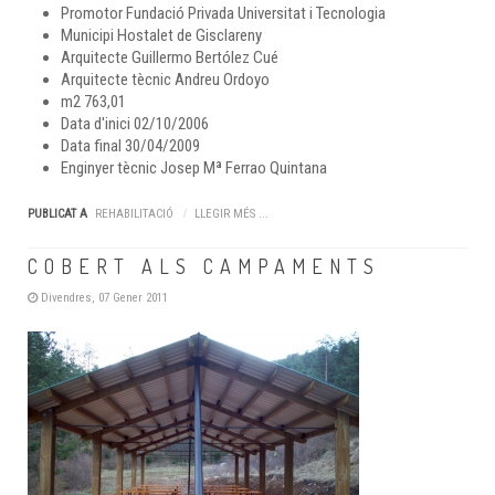
Promotor
Fundació Privada Universitat i Tecnologia
Municipi
Hostalet de Gisclareny
Arquitecte
Guillermo Bertólez Cué
Arquitecte tècnic
Andreu Ordoyo
m2
763,01
Data d'inici
02/10/2006
Data final
30/04/2009
Enginyer tècnic
Josep Mª Ferrao Quintana
PUBLICAT A
REHABILITACIÓ
LLEGIR MÉS ...
COBERT ALS CAMPAMENTS
Divendres, 07 Gener 2011