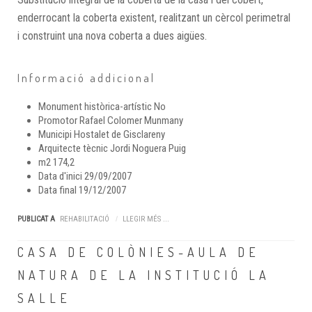
enderrocant la coberta existent, realitzant un cèrcol perimetral
i construint una nova coberta a dues aigües.
Informació addicional
Monument històrica-artístic
No
Promotor
Rafael Colomer Munmany
Municipi
Hostalet de Gisclareny
Arquitecte tècnic
Jordi Noguera Puig
m2
174,2
Data d'inici
29/09/2007
Data final
19/12/2007
PUBLICAT A
REHABILITACIÓ
LLEGIR MÉS ...
CASA DE COLÒNIES-AULA DE
NATURA DE LA INSTITUCIÓ LA
SALLE