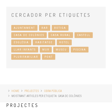
CERCADOR
PER ETIQUETES
AJUNTAMENT
BAR
BOTIGA
CASA DE COLÒNIES
CASA RURAL
CASTELL
ESGLÉSIA
HABITATGE
HOTEL
LLAR INFANTS
MUR
MUSEU
PISCINA
PLURIFAMILIAR
PONT
HOME
PROJECTES
OBRA PÚBLICA
MOSTRANT ARTICLES PER ETIQUETA: CASA DE COLÒNIES
PROJECTES