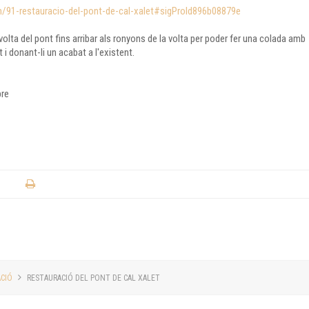
m/91-restauracio-del-pont-de-cal-xalet#sigProId896b08879e
volta del pont fins arribar als ronyons de la volta per poder fer una colada amb
 i donant-li un acabat a l'existent.
bre
CIÓ
RESTAURACIÓ DEL PONT DE CAL XALET