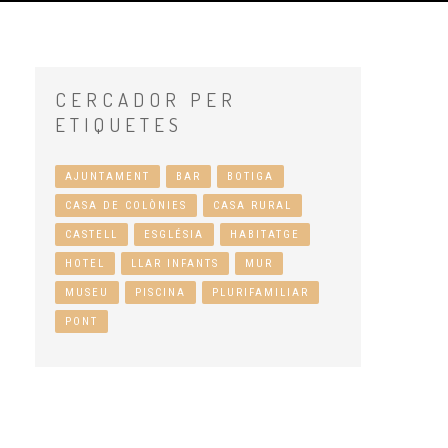
CERCADOR
PER
ETIQUETES
AJUNTAMENT
BAR
BOTIGA
CASA DE COLÒNIES
CASA RURAL
CASTELL
ESGLÉSIA
HABITATGE
HOTEL
LLAR INFANTS
MUR
MUSEU
PISCINA
PLURIFAMILIAR
PONT