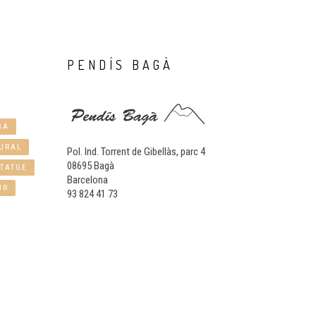
PENDÍS
BAGÀ
GA
URAL
Pol. Ind. Torrent de Gibellàs, parc 4
08695 Bagà
TATGE
Barcelona
UR
93 824 41 73