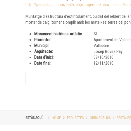
http://pendisbaga.com/index.php/projectes/obra-publica/ite
Muntatge d'estructura d'estintolament, buidat del reblert de la 
morter de calç, tornar a omplir amb les mateixes terres del pont
Monument històrica-artístic:
Sí
Promotor:
Ajuntament de Vallce
Municipi:
Vallcebre
Arquitecte:
Josep Rovira Pey
Data d'inici:
08/10/2010
Data final:
12/11/2010
ESTÀS AQUÍ:
HOME
PROJECTES
OBRA PÚBLICA
RESTAURA