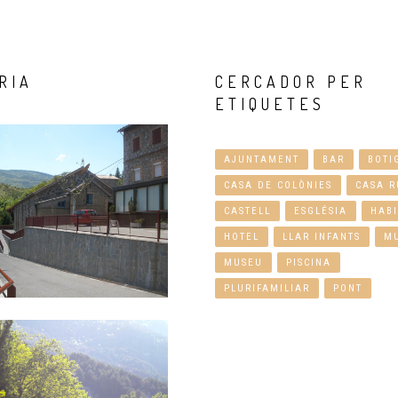
RIA
CERCADOR
PER
ETIQUETES
AJUNTAMENT
BAR
BOTI
CASA DE COLÒNIES
CASA R
CASTELL
ESGLÉSIA
HABI
HOTEL
LLAR INFANTS
M
MUSEU
PISCINA
PLURIFAMILIAR
PONT