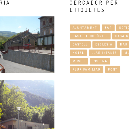
RIA
CERCADOR
PER
ETIQUETES
AJUNTAMENT
BAR
BOTI
CASA DE COLÒNIES
CASA R
CASTELL
ESGLÉSIA
HABI
HOTEL
LLAR INFANTS
M
MUSEU
PISCINA
PLURIFAMILIAR
PONT