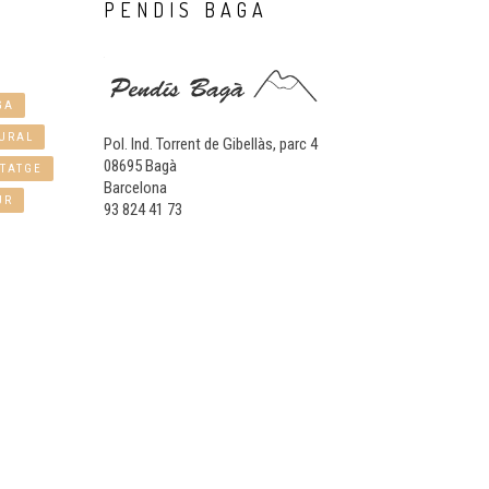
PENDÍS
BAGÀ
GA
URAL
Pol. Ind. Torrent de Gibellàs, parc 4
08695 Bagà
TATGE
Barcelona
UR
93 824 41 73