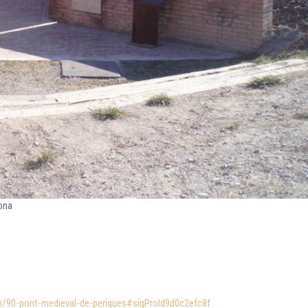
lona
em/90-pont-medieval-de-periques#sigProId9d0c2efc8f