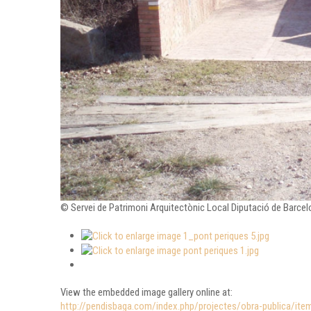
© Servei de Patrimoni Arquitectònic Local Diputació de Barce
View the embedded image gallery online at:
http://pendisbaga.com/index.php/projectes/obra-publica/it