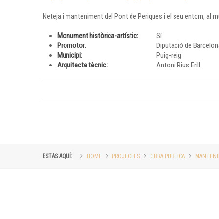
Neteja i manteniment del Pont de Periques i el seu entorn, al m
Monument històrica-artístic:
Sí
Promotor:
Diputació de Barcelon
Municipi:
Puig-reig
Arquitecte tècnic:
Antoni Rius Erill
ESTÀS AQUÍ:
HOME
PROJECTES
OBRA PÚBLICA
MANTENI