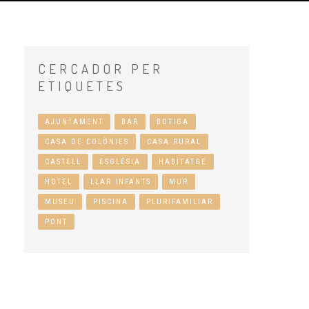
CERCADOR
PER
ETIQUETES
AJUNTAMENT
BAR
BOTIGA
CASA DE COLÒNIES
CASA RURAL
CASTELL
ESGLÉSIA
HABITATGE
HOTEL
LLAR INFANTS
MUR
MUSEU
PISCINA
PLURIFAMILIAR
PONT