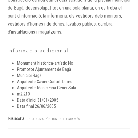
de Bagà, desenvolupat tot en una sola planta, on es troba el
punt d’informació, la infermeria, els vestidors dels monitors,
vestidors d’homes i de dones, lavabos públics, cambra
d’instal·lacions i magatzems.
Informació addicional
Monument històrica-artístic
No
Promotor
Ajuntament de Bagà
Municipi
Bagà
Arquitecte
Xavier Guitart Tarrés
Arquitecte tècnic
Fina Gener Sala
m2
210
Data d'inici
31/01/2005
Data final
26/06/2005
PUBLICAT A
OBRA NOVA PÚBLICA
LLEGIR MÉS ...