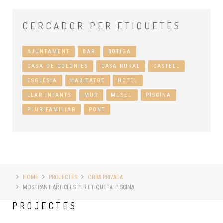
CERCADOR
PER ETIQUETES
AJUNTAMENT
BAR
BOTIGA
CASA DE COLÒNIES
CASA RURAL
CASTELL
ESGLÉSIA
HABITATGE
HOTEL
LLAR INFANTS
MUR
MUSEU
PISCINA
PLURIFAMILIAR
PONT
HOME
PROJECTES
OBRA PRIVADA
MOSTRANT ARTICLES PER ETIQUETA: PISCINA
PROJECTES