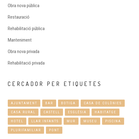
Obra nova pública
Restauració
Rehabilitació pública
Manteniment
Obra nova privada
Rehabilitació privada
CERCADOR
PER ETIQUETES
AJUNTAMENT
BAR
BOTIGA
CASA DE COLÒNIES
CASA RURAL
CASTELL
ESGLÉSIA
HABITATGE
HOTEL
LLAR INFANTS
MUR
MUSEU
PISCINA
PLURIFAMILIAR
PONT