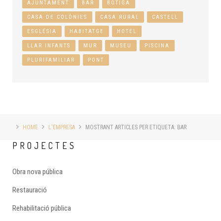
AJUNTAMENT
BAR
BOTIGA
CASA DE COLÒNIES
CASA RURAL
CASTELL
ESGLÉSIA
HABITATGE
HOTEL
LLAR INFANTS
MUR
MUSEU
PISCINA
PLURIFAMILIAR
PONT
HOME
L'EMPRESA
MOSTRANT ARTICLES PER ETIQUETA: BAR
PROJECTES
Obra nova pública
Restauració
Rehabilitació pública