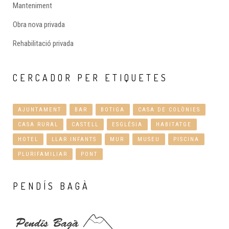
Manteniment
Obra nova privada
Rehabilitació privada
CERCADOR
PER ETIQUETES
AJUNTAMENT
BAR
BOTIGA
CASA DE COLÒNIES
CASA RURAL
CASTELL
ESGLÉSIA
HABITATGE
HOTEL
LLAR INFANTS
MUR
MUSEU
PISCINA
PLURIFAMILIAR
PONT
PENDÍS
BAGÀ